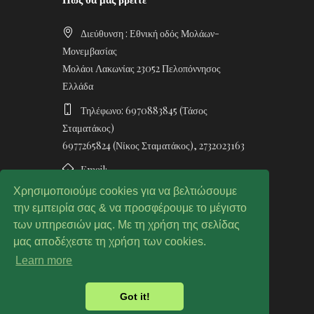
Διεύθυνση : Εθνική οδός Μολάων-
Μονεμβασίας
Μολάοι Λακωνίας 23052 Πελοπόννησος
Ελλάδα
Τηλέφωνο: 6970883845 (Τάσος
Σταματάκος)
6977265824 (Νίκος Σταματάκος), 2732023163
Email:
info@stamatakosolivegrove.com
Χρησιμοποιούμε cookies για να βελτιώσουμε
την εμπειρία σας & να προσφέρουμε το μέγιστο
των υπηρεσιών μας. Με τη χρήση της σελίδας
μας αποδέχεστε τη χρήση των cookies.
Learn more
Created by simply-chris.com.
Got it!