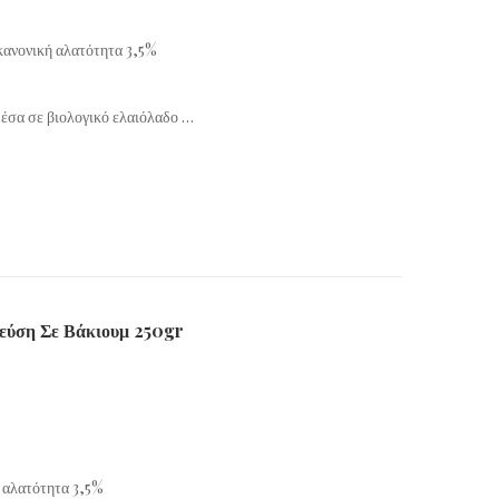
 κανονική αλατότητα 3,5%
έσα σε βιολογικό ελαιόλαδο …
εύση Σε Βάκιουμ 250gr
ή αλατότητα 3,5%